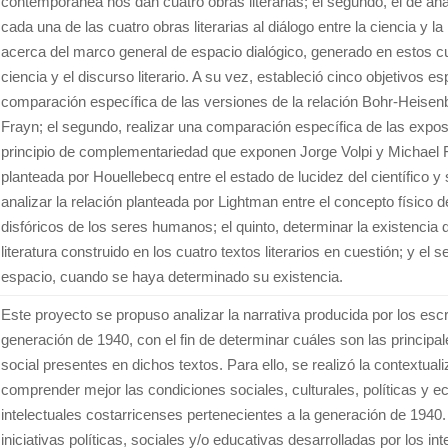
contemporánea nos dan cuatro obras literarias; el segundo, el de anal
cada una de las cuatro obras literarias al diálogo entre la ciencia y la l
acerca del marco general de espacio dialógico, generado en estos cuat
ciencia y el discurso literario. A su vez, estableció cinco objetivos es
comparación específica de las versiones de la relación Bohr-Heisen
Frayn; el segundo, realizar una comparación específica de las exposi
principio de complementariedad que exponen Jorge Volpi y Michael Fra
planteada por Houellebecq entre el estado de lucidez del científico y s
analizar la relación planteada por Lightman entre el concepto físico d
disfóricos de los seres humanos; el quinto, determinar la existencia 
literatura construido en los cuatro textos literarios en cuestión; y el s
espacio, cuando se haya determinado su existencia.
Este proyecto se propuso analizar la narrativa producida por los escr
generación de 1940, con el fin de determinar cuáles son las princip
social presentes en dichos textos. Para ello, se realizó la contextual
comprender mejor las condiciones sociales, culturales, políticas y e
intelectuales costarricenses pertenecientes a la generación de 1940.
iniciativas políticas, sociales y/o educativas desarrolladas por los in