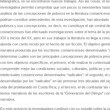
bibliográfica, no se encontraron nuevos trabajos. Así las cosas, el 
investigativa permitió comprobar que son pocos (o inexistentes hast
análisis de las concepciones de pobreza en la literatura costarricen
podrían constituir antecedentes de esta investigación, han abordado
pobreza y sus concepciones, es decir, no constituye el eje central de
costarricenses han efectuado investigaciones sobre el tema de la pob
XIX e inicios del XX, pero en sus trabajos la literatura no llega a cons
aborda con cierto recelo por el hecho de ser ficción. El objetivo gener
narrativa producida por los escritores costarricenses denominados “r
determinar cuáles son las principales concepciones de pobreza pres
con tres objetivos específicos, el primero, el de realizar la contextua
comprender mejor las condiciones sociales, culturales, políticas y 
intelectuales costarricense denominados “radicales”; el segundo, el de
desarrolladas por los “radicales” en las primeras tres décadas del si
vida del proletariado en Costa Rica; y el tercero, el de contrastar l
textos narrativos de los escritores de la “Generación del Olimpo” con
narrativa.
En este proyecto la investigadora continuó con su estudió sobre la n