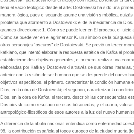
llena el vacío teológico desde el arte: Dostoievski ha sido una prime
manera lógica, pues el segundo asume una visión simbólica, quizás
problema que atormentó a Dostoievski: el de la inexistencia de Dios
grandes direcciones: 1. Cómo se puede leer en El proceso, el juicio
Cómo se puede ver en el agrimensor K. un símbolo de la búsqueda i
otros personajes “oscuros” de Dostoievski. Se previó un tercer mom
kafkiano, que intentó elaborar la respuesta estética de Kafka al prob
establecieron dos objetivos generales, el primero, realizar una com
elaboradas por Kafka y Dostoievski a través de sus obras literarias,
anterior con la visión de ser humano que se desprende del nuevo hu
objetivos específicos, el primero, caracterizar la condición humana 
Dios, en la obra de Dostoievski; el segundo, caracterizar la condic
Dios, en la obra de Kafka; el tercero, describir las consecuencias es
Dostoievski como resultado de esas búsquedas; y el cuarto, valorar 
antropológico-filosóficos de esos autores a la luz del nuevo humani
A diferencia de la abulia nacional, entendida como enfermedad colecti
98, la contribución española al topos europeo de la ciudad muerta (l