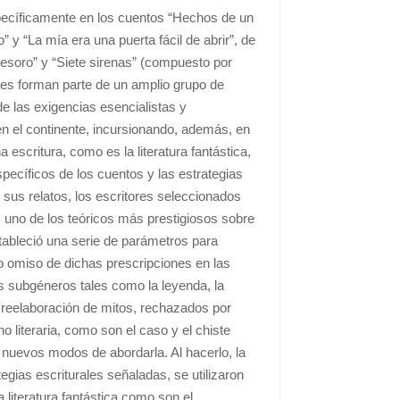
específicamente en los cuentos “Hechos de un
 y “La mía era una puerta fácil de abrir”, de
tesoro” y “Siete sirenas” (compuesto por
res forman parte de un amplio grupo de
e las exigencias esencialistas y
a en el continente, incursionando, además, en
 escritura, como es la literatura fantástica,
pecíficos de los cuentos y las estrategias
sus relatos, los escritores seleccionados
 uno de los teóricos más prestigiosos sobre
estableció una serie de parámetros para
so omiso de dichas prescripciones en las
os subgéneros tales como la leyenda, la
 la reelaboración de mitos, rechazados por
 literaria, como son el caso y el chiste
o nuevos modos de abordarla. Al hacerlo, la
egias escriturales señaladas, se utilizaron
 literatura fantástica como son el