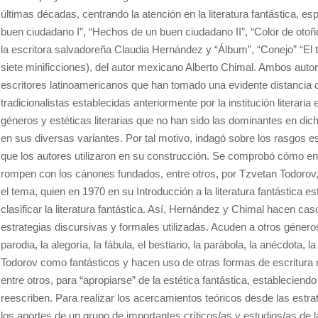
últimas décadas, centrando la atención en la literatura fantástica, 
buen ciudadano I”, “Hechos de un buen ciudadano II”, “Color de otoño”
la escritora salvadoreña Claudia Hernández y “Álbum”, “Conejo” “El 
siete minificciones), del autor mexicano Alberto Chimal. Ambos auto
escritores latinoamericanos que han tomado una evidente distancia d
tradicionalistas establecidas anteriormente por la institución literari
géneros y estéticas literarias que no han sido las dominantes en dicha
en sus diversas variantes. Por tal motivo, indagó sobre los rasgos es
que los autores utilizaron en su construcción. Se comprobó cómo en 
rompen con los cánones fundados, entre otros, por Tzvetan Todorov,
el tema, quien en 1970 en su Introducción a la literatura fantástica 
clasificar la literatura fantástica. Así, Hernández y Chimal hacen ca
estrategias discursivas y formales utilizadas. Acuden a otros géner
parodia, la alegoría, la fábula, el bestiario, la parábola, la anécdota,
Todorov como fantásticos y hacen uso de otras formas de escritura no
entre otros, para “apropiarse” de la estética fantástica, estableciend
reescriben. Para realizar los acercamientos teóricos desde las estrat
los aportes de un grupo de importantes críticos/as y estudios/as de la