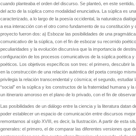
cuando planteaba el orden del discurso. Se planteó, en este sentido, d
del acto de la súplica como modalidad enunciativa. La súplica es u
caracterizado, a lo largo de la poesía occidental, la naturaleza dialóg
a esa interacción con el otro como fundamento de su constitución y d
proyecto fueron dos: a) Esbozar las posibilidades de una pragmática de
comunicativo de la súplica, con el fin de esbozar su recorrido poético
peculiaridades y la evolución discursiva que la importancia de destin
configuración de los procesos comunicativos de la súplica poética y
poéticos. Los objetivos específicos son tres: el primero, descubrir la 
en la construcción de una relación auténtica del poeta consigo mism
privilegia la relación transcendental y cósmica; el segundo, estudiar
“social” en la súplica y los constructos de la fraternidad humana y la 
un itinerario amoroso en el plano de lo privado, con el fin de observa
Las posibilidades de un diálogo entre la ciencia y la literatura datan
poder establecer un espacio de comunicación entre discursos mejor
remontarnos al siglo XVIII, es decir, la Ilustración. A partir de esta si
generales: el primero, el de comparar las diferentes versiones que del