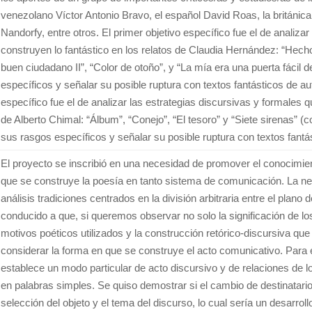
venezolano Víctor Antonio Bravo, el español David Roas, la británi
Nandorfy, entre otros. El primer objetivo específico fue el de analiza
construyen lo fantástico en los relatos de Claudia Hernández: “Hec
buen ciudadano II”, “Color de otoño”, y “La mía era una puerta fácil d
específicos y señalar su posible ruptura con textos fantásticos de au
específico fue el de analizar las estrategias discursivas y formales q
de Alberto Chimal: “Álbum”, “Conejo”, “El tesoro” y “Siete sirenas” (
sus rasgos específicos y señalar su posible ruptura con textos fantás
El proyecto se inscribió en una necesidad de promover el conocimie
que se construye la poesía en tanto sistema de comunicación. La nec
análisis tradiciones centrados en la división arbitraria entre el plano 
conducido a que, si queremos observar no solo la significación de lo
motivos poéticos utilizados y la construcción retórico-discursiva qu
considerar la forma en que se construye el acto comunicativo. Para el
establece un modo particular de acto discursivo y de relaciones de lo
en palabras simples. Se quiso demostrar si el cambio de destinatario
selección del objeto y el tema del discurso, lo cual sería un desarro