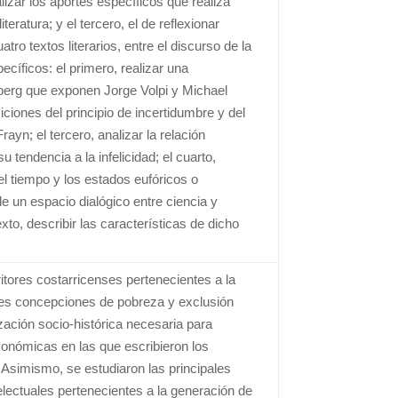
izar los aportes específicos que realiza
iteratura; y el tercero, el de reflexionar
ro textos literarios, entre el discurso de la
pecíficos: el primero, realizar una
berg que exponen Jorge Volpi y Michael
ciones del principio de incertidumbre y del
yn; el tercero, analizar la relación
u tendencia a la infelicidad; el cuarto,
el tiempo y los estados eufóricos o
de un espacio dialógico entre ciencia y
exto, describir las características de dicho
itores costarricenses pertenecientes a la
ales concepciones de pobreza y exclusión
ización socio-histórica necesaria para
conómicas en las que escribieron los
 Asimismo, se estudiaron las principales
telectuales pertenecientes a la generación de