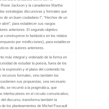
ca Rosie Jackson y la canadiense Martha
r las estrategias discursivas y formales que
hos de un buen ciudadano I”, “Hechos de un
e abrir”, para establecer sus rasgos
tores anteriores. El segundo objetivo
ue construyeron lo fantástico en los relatos
compuesto por minificciones), para establecer
ticos de autores anteriores.
nto más integral y ordenado de la forma en
esidad de estudiar la poesía, fuera de los
de la expresión y el plano del contenido ha
s recursos formales, sino también los
e sostienen sus propuestas, sea necesario
lo, se recurrió a la pragmática, que
s interlocutores en el circuito comunicativo,
 del discurso, transforma también la
llo de los planteamientos de Michel Foucault