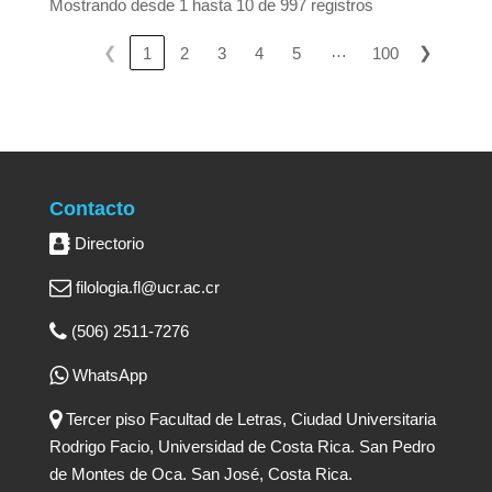
Mostrando desde 1 hasta 10 de 997 registros
…
❮
❯
1
2
3
4
5
100
Contacto
Directorio
filologia.fl@ucr.ac.cr
(506) 2511-7276
WhatsApp
Tercer piso Facultad de Letras, Ciudad Universitaria
Rodrigo Facio, Universidad de Costa Rica. San Pedro
de Montes de Oca. San José, Costa Rica.