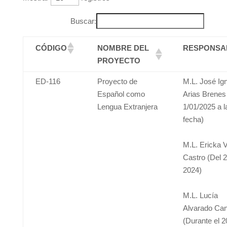
Buscar:
CÓDIGO
NOMBRE DEL
RESPONSA
PROYECTO
ED-116
Proyecto de
M.L. José Ig
Español como
Arias Brenes
Lengua Extranjera
1/01/2025 a l
fecha)
M.L. Ericka 
Castro (Del 2
2024)
M.L. Lucía
Alvarado Can
(Durante el 2