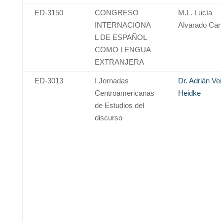
ED-3150
CONGRESO
M.L. Lucía
INTERNACIONA
Alvarado Can
L DE ESPAÑOL
COMO LENGUA
EXTRANJERA
ED-3013
I Jornadas
Dr. Adrián Ve
Centroamericanas
Heidke
de Estudios del
discurso