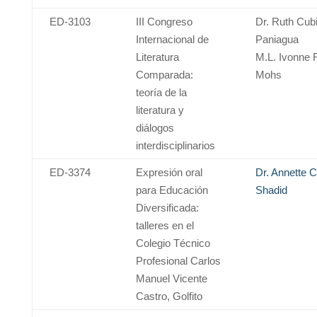
ED-3103
III Congreso
Dr. Ruth Cubi
Internacional de
Paniagua
Literatura
M.L. Ivonne 
Comparada:
Mohs
teoría de la
literatura y
diálogos
interdisciplinarios
ED-3374
Expresión oral
Dr. Annette C
para Educación
Shadid
Diversificada:
talleres en el
Colegio Técnico
Profesional Carlos
Manuel Vicente
Castro, Golfito